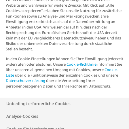
können oft zusammenhängen.
Obwohl
Website und wahlweise für weitere Zwecke: Mit Klick auf „Alle
sich nichts an der Ernährung ändert,
Cookies akzeptieren“ erlauben Sie uns die Nutzung für zusätzliche
Funktionen sowie zu Analyse- und Marketingzwecken. Ihre
steigt das Gewicht
. Die Gründe dafür
Einwilligung erstreckt sich auch auf die Datenübermittlung an
können vielfältig sein, was für Frust
Anbieter in den USA. Wir weisen darauf hin, dass nach der
Rechtsprechung des Europäischen Gerichtshofs die USA derzeit
sorgen kann. Wir wollen dir deine Fragen
kein mit der EU vergleichbares Datenschutzniveau haben und das
zu Übergewicht und Menopause
Risiko der unbemerkten Datenverarbeitung durch staatliche
Stellen besteht.
beantworten.
In den Cookie-Einstellungen können Sie Ihre Einwilligung jederzeit
widerrufen oder abstufen. Unsere
Cookie-Richtlinie
informiert Sie
über unseren allgemeinen Umgang mit Cookies, unsere
Cookie-
Hormone, Wechseljahre und
Liste
über die Funktionsweise der einzelnen Cookies und unsere
Datenschutzerklärung
über die Verarbeitung Ihrer
Gewichtszunahme:
personenbezogenen Daten und Ihre Rechte im Datenschutz.
Zusammenhänge erklärt
Unbedingt erforderliche Cookies
Mehrheitlich beginnen die Wechseljahre bei Frauen
Analyse-Cookies
zwischen dem 40. und 50. Lebensjahr
. Deutlich
werden diese durch das Ausbleiben der