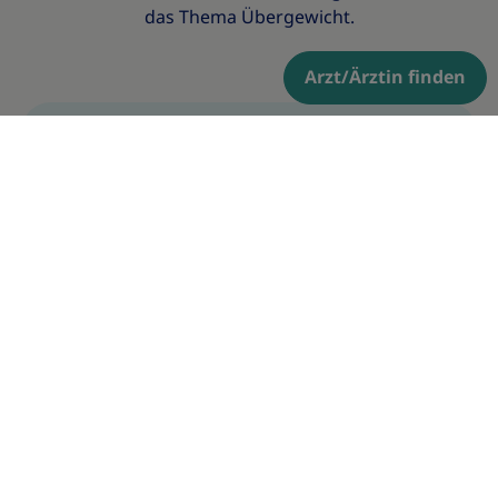
das Thema Übergewicht.
Arzt/Ärztin finden
Die Ursachen für starkes Übergewicht
sind vielfältig und variieren von
Mensch zu Mensch. Adipositas ist eine
chronische Krankheit und
Patient:innen verdienen einen
individuellen Ansatz und
Hilfestellungen.
Melde dich hier an zu unserem
Newsletter und erhalte