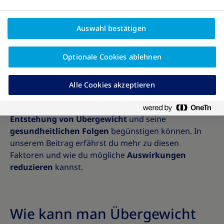
Umso wichtiger ist es, dein Körpergefühl zu stärken.
Akzeptanz und Wertschätzung findest du
beispielsweise in der
Body Neutrality
, die wir dir in
Auswahl bestätigen
einem ausführlichen Beitrag vorstellen.
Optionale Cookies ablehnen
Auch die Umwelt kann großen Einfluss auf die
Entwicklung deiner Gesundheit haben. Unter dem
Alle Cookies akzeptieren
Begriff der
adipogenen Umwelt
werden Teile des
Lebensbereichs zusammengefasst, die die
Entstehung von Übergewicht
und seine
gesundheitlichen Folgen
begünstigen können. In
unserem Beitrag erfährst du mehr zu diesen
Faktoren und wie du mögliche
Auswirkungen
reduzieren
kannst.
Wie kann man Übergewicht