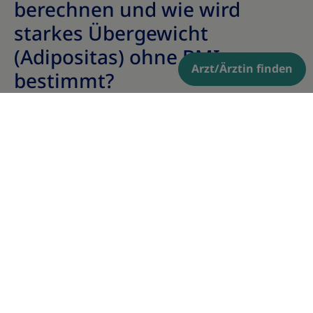
berechnen und wie wird
starkes Übergewicht
(Adipositas) ohne BMI
Arzt/Ärztin finden
bestimmt?
Als die am weitesten verbreitete Methode gilt
tatsächlich die
Berechnung des BMI
. Will man das
Übergewicht berechnen, ohne den BMI zu errechnen,
kommt die hier vorgestellte WHtR infrage. Darüber
hinaus gibt es außerdem noch weitere und weniger
bekannte BMI-Alternativen.
So lässt sich die Waist-to-Hip-Ratio (WHR) berechnen,
die den
Taillenumfang ins Verhältnis zum
Hüftumfang
setzt und die Hinweise auf die
Fettverteilung im Körper liefert. Maßgaben wie der
Relative Fat Mass Index (RFM) oder der Body