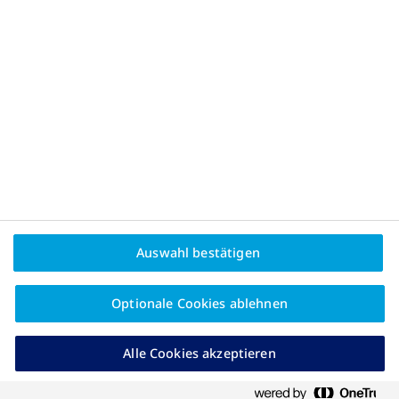
Datenschutz
Cookie-Richtlinie
Jetzt WhatsApp-Chat starten
Kundenservice
Wenn du Fragen, Wünsche oder Anregungen hast, stehen wir
dir gerne zur Verfügung.
Montag bis Freitag von 08:00 bis 18:00 Uhr
Telefon: +49 6131 903-1133
Email:
KD_Service@novonordisk.com
Auswahl bestätigen
© 2025 Adipositas Novo Nordisk Pharma GmbH
Optionale Cookies ablehnen
Alle Cookies akzeptieren
DE