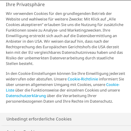
Das Abnehmen mit Kalorienzählen kann
Ihre Privatsphäre
hierbei unterstützen – sowohl händisch
Wir verwenden Cookies für den grundlegenden Betrieb der
als auch mit der Unterstützung durch
Website und wahlweise für weitere Zwecke: Mit Klick auf „Alle
Cookies akzeptieren“ erlauben Sie uns die Nutzung für zusätzliche
digitale Helfer. Wir
zeigen Hintergründe
Funktionen sowie zu Analyse- und Marketingzwecken. Ihre
und klären zum Funktionsumfang auf.
Einwilligung erstreckt sich auch auf die Datenübermittlung an
Anbieter in den USA. Wir weisen darauf hin, dass nach der
Rechtsprechung des Europäischen Gerichtshofs die USA derzeit
kein mit der EU vergleichbares Datenschutzniveau haben und das
Risiko der unbemerkten Datenverarbeitung durch staatliche
Stellen besteht.
In den Cookie-Einstellungen können Sie Ihre Einwilligung jederzeit
widerrufen oder abstufen. Unsere
Cookie-Richtlinie
informiert Sie
über unseren allgemeinen Umgang mit Cookies, unsere
Cookie-
Liste
über die Funktionsweise der einzelnen Cookies und unsere
Datenschutzerklärung
über die Verarbeitung Ihrer
personenbezogenen Daten und Ihre Rechte im Datenschutz.
Unbedingt erforderliche Cookies