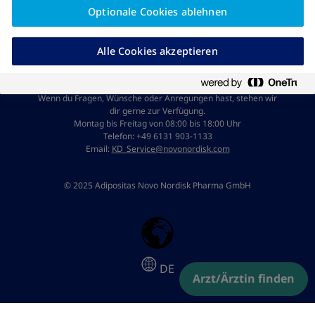
Optionale Cookies ablehnen
Cookie-Richtlinie
Alle Cookies akzeptieren
Jetzt WhatsApp-Chat starten
Kundenservice
Wenn du Fragen, Wünsche oder Anregungen hast, stehen wir
dir gerne zur Verfügung.
Montag bis Freitag von 08:00 bis 18:00 Uhr
Telefon: +49 6131 903-1133
Email:
KD_Service@novonordisk.com
© 2025 Adipositas Novo Nordisk Pharma GmbH
DE
Arzt/Ärztin finden