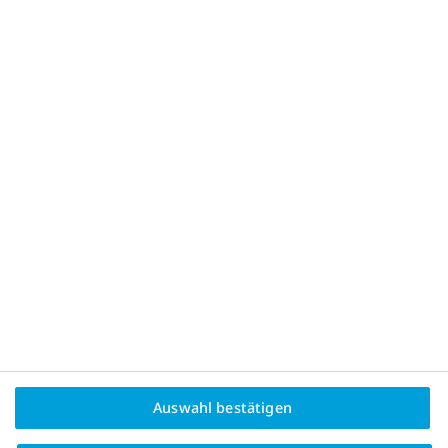
DE26OB00165
Impressum
Nutzungsbestimmungen
Auswahl bestätigen
Datenschutz