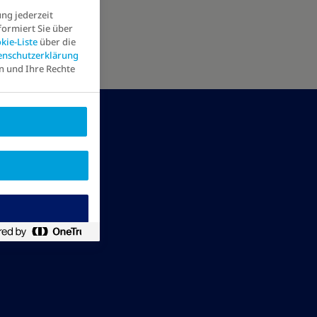
ung jederzeit
formiert Sie über
kie-Liste
über die
enschutzerklärung
n und Ihre Rechte