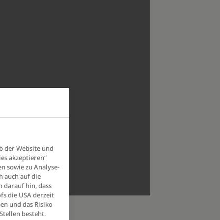
b der Website und
ies akzeptieren“
en sowie zu Analyse-
h auch auf die
 darauf hin, dass
fs die USA derzeit
en und das Risiko
tellen besteht.