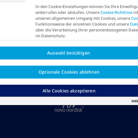
In den Cookie-Einstellungen können Sie Ihre Einwillig
Herunterladen
widerrufen oder abstufen. Unsere
Cookie-Richtlinie
in
unseren allgemeinen Umgang mit Cookies, unsere
Coo
Funktionsweise der einzelnen Cookies und unsere
Dat
über die Verarbeitung Ihrer personenbezogenen Date
im Datenschutz.
Auswahl bestätigen
Optionale Cookies ablehnen
Alle Cookies akzeptieren