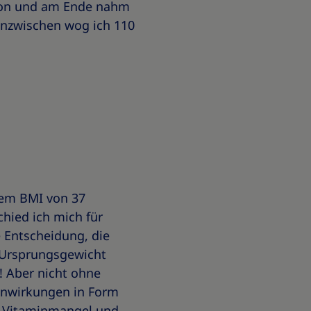
avon und am Ende nahm
inzwischen wog ich 110
nem BMI von 37
chied ich mich für
 Entscheidung, die
 Ursprungsgewicht
l! Aber nicht ohne
enwirkungen in Form
 Vitaminmangel und