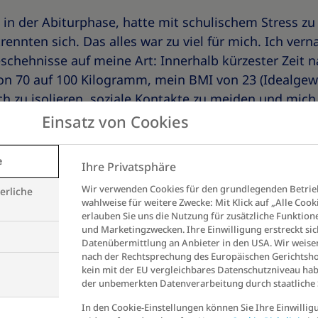
 in der Abiturphase, hatte mit schulischem Stress 
trennten sich. Das alles war zu viel für mich. Ich ver
schehnisse auf meine Art: Innerhalb kürzester Zeit n
n 70 auf 100 Kilogramm, mein BMI von 23 (Idealgewic
ich zu isolieren, soziale Kontakte zu meiden und mi
mit der schnellen Gewichtszunahme kamen auch die 
Einsatz von Cookies
de in dem Alter richtig verletzen. Es ist nun mal so: 
llst, hast du Übergewicht, gucken die Leute auf die K
e
Ihre Privatsphäre
e Tüte Pommes mit Blicken ab.
Wir verwenden Cookies für den grundlegenden Betrie
erliche
wahlweise für weitere Zwecke: Mit Klick auf „Alle Cook
erlauben Sie uns die Nutzung für zusätzliche Funktion
und Marketingzwecken. Ihre Einwilligung erstreckt sic
Mein Übergewicht habe i
Datenübermittlung an Anbieter in den USA. Wir weisen
nach der Rechtsprechung des Europäischen Gerichtsho
akzeptiert. Ich habe wirkl
kein mit der EU vergleichbares Datenschutzniveau hab
schuld daran und Hunger
der unbemerkten Datenverarbeitung durch staatliche S
Weg da raus. Deswegen h
In den Cookie-Einstellungen können Sie Ihre Einwillig
versucht, zu recherchiere